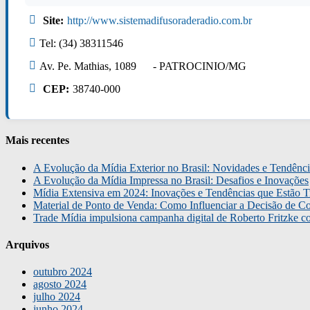
Site:
http://www.sistemadifusoraderadio.com.br
Tel: (34) 38311546
Av. Pe. Mathias, 1089 - PATROCINIO/MG
CEP:
38740-000
Mais recentes
A Evolução da Mídia Exterior no Brasil: Novidades e Tendênci
A Evolução da Mídia Impressa no Brasil: Desafios e Inovações
Mídia Extensiva em 2024: Inovações e Tendências que Estão T
Material de Ponto de Venda: Como Influenciar a Decisão de C
Trade Mídia impulsiona campanha digital de Roberto Fritzke 
Arquivos
outubro 2024
agosto 2024
julho 2024
junho 2024