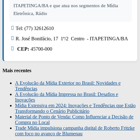
ITAPETINGA/BA e que atua nos segmentos de Mídia
Eletrônica, Rádio
Tel: (77) 32612610
R. José Bonifácio, 17 1º/2 Centro - ITAPETINGA/BA
CEP:
45700-000
Mais recentes
A Evolução da Mídia Exterior no Brasil: Novidades e
Tendências
A Evolução da Mídia Impressa no Brasil: Desafios e
Inovações
Mídia Extensiva em 2024: Inovações e Tendências que Estão
Transformando o Cenário Publicitário
Material de Ponto de Venda: Como Influenciar a Decisão de
Compra no Local
Trade Mídia impulsiona campanha digital de Roberto Fritzke
com foco no avanço de Blumenau