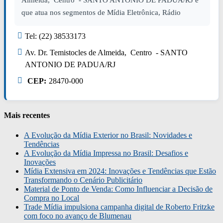
Almeida, Centro - SANTO ANTONIO DE PADUA/RJ e
que atua nos segmentos de Mídia Eletrônica, Rádio
Tel: (22) 38533173
Av. Dr. Temistocles de Almeida, Centro - SANTO
ANTONIO DE PADUA/RJ
CEP:
28470-000
Mais recentes
A Evolução da Mídia Exterior no Brasil: Novidades e
Tendências
A Evolução da Mídia Impressa no Brasil: Desafios e
Inovações
Mídia Extensiva em 2024: Inovações e Tendências que Estão
Transformando o Cenário Publicitário
Material de Ponto de Venda: Como Influenciar a Decisão de
Compra no Local
Trade Mídia impulsiona campanha digital de Roberto Fritzke
com foco no avanço de Blumenau