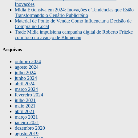
Inovações
Mídia Extensiva em 2024: Inovações e Tendências que Estão
Transformando o Cenário Publicitário
Material de Ponto de Venda: Como Influenciar a Decisão de
Compra no Local
Trade Mídia impulsiona campanha digital de Roberto Fritzke
com foco no avanço de Blumenau
Arquivos
outubro 2024
agosto 2024
julho 2024
junho 2024
abril 2024
março 2024
fevereiro 2024
julho 2021
maio 2021
abril 2021
março 2021
janeiro 2021
dezembro 2020
agosto 2019