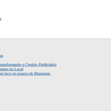
S
as
ransformando o Cenário Publicitário
ompra no Local
com foco no avanço de Blumenau