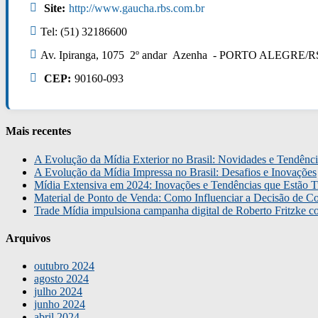
Site:
http://www.gaucha.rbs.com.br
Tel: (51) 32186600
Av. Ipiranga, 1075 2º andar Azenha - PORTO ALEGRE/R
CEP:
90160-093
Mais recentes
A Evolução da Mídia Exterior no Brasil: Novidades e Tendênci
A Evolução da Mídia Impressa no Brasil: Desafios e Inovações
Mídia Extensiva em 2024: Inovações e Tendências que Estão T
Material de Ponto de Venda: Como Influenciar a Decisão de C
Trade Mídia impulsiona campanha digital de Roberto Fritzke 
Arquivos
outubro 2024
agosto 2024
julho 2024
junho 2024
abril 2024