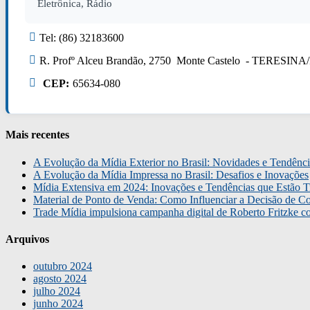
Eletrônica, Rádio
Tel: (86) 32183600
R. Profº Alceu Brandão, 2750 Monte Castelo - TERESINA/
CEP:
65634-080
Mais recentes
A Evolução da Mídia Exterior no Brasil: Novidades e Tendênci
A Evolução da Mídia Impressa no Brasil: Desafios e Inovações
Mídia Extensiva em 2024: Inovações e Tendências que Estão T
Material de Ponto de Venda: Como Influenciar a Decisão de C
Trade Mídia impulsiona campanha digital de Roberto Fritzke 
Arquivos
outubro 2024
agosto 2024
julho 2024
junho 2024