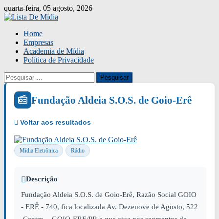
Skip
quarta-feira, 05 agosto, 2026
to
content
Home
Empresas
Academia de Mídia
Política de Privacidade
Pesquisar
por:
Fundação Aldeia S.O.S. de Goio-Erê
Mídia Eletrônica
Rádio
Descrição
Fundação Aldeia S.O.S. de Goio-Erê, Razão Social GOIO
- ERÊ - 740, fica localizada Av. Dezenove de Agosto, 522