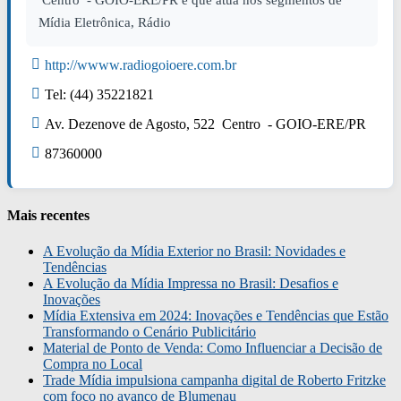
Centro - GOIO-ERE/PR e que atua nos segmentos de
Mídia Eletrônica, Rádio
http://wwww.radiogoioere.com.br
Tel: (44) 35221821
Av. Dezenove de Agosto, 522 Centro - GOIO-ERE/PR
87360000
Mais recentes
A Evolução da Mídia Exterior no Brasil: Novidades e
Tendências
A Evolução da Mídia Impressa no Brasil: Desafios e
Inovações
Mídia Extensiva em 2024: Inovações e Tendências que Estão
Transformando o Cenário Publicitário
Material de Ponto de Venda: Como Influenciar a Decisão de
Compra no Local
Trade Mídia impulsiona campanha digital de Roberto Fritzke
com foco no avanço de Blumenau