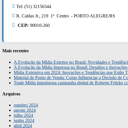
Tel: (51) 32156344
R. Caldas Jr., 219 1º Centro - PORTO ALEGRE/RS
CEP:
90010-260
Mais recentes
A Evolução da Mídia Exterior no Brasil: Novidades e Tendênci
A Evolução da Mídia Impressa no Brasil: Desafios e Inovações
Mídia Extensiva em 2024: Inovações e Tendências que Estão T
Material de Ponto de Venda: Como Influenciar a Decisão de C
Trade Mídia impulsiona campanha digital de Roberto Fritzke 
Arquivos
outubro 2024
agosto 2024
julho 2024
junho 2024
abril 2024