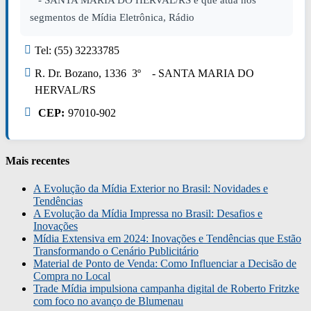
- SANTA MARIA DO HERVAL/RS e que atua nos
segmentos de Mídia Eletrônica, Rádio
Tel: (55) 32233785
R. Dr. Bozano, 1336 3º - SANTA MARIA DO
HERVAL/RS
CEP:
97010-902
Mais recentes
A Evolução da Mídia Exterior no Brasil: Novidades e
Tendências
A Evolução da Mídia Impressa no Brasil: Desafios e
Inovações
Mídia Extensiva em 2024: Inovações e Tendências que Estão
Transformando o Cenário Publicitário
Material de Ponto de Venda: Como Influenciar a Decisão de
Compra no Local
Trade Mídia impulsiona campanha digital de Roberto Fritzke
com foco no avanço de Blumenau