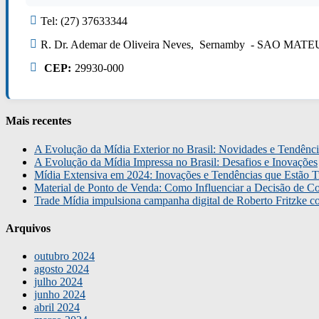
Tel: (27) 37633344
R. Dr. Ademar de Oliveira Neves, Sernamby - SAO MAT
CEP:
29930-000
Mais recentes
A Evolução da Mídia Exterior no Brasil: Novidades e Tendênci
A Evolução da Mídia Impressa no Brasil: Desafios e Inovações
Mídia Extensiva em 2024: Inovações e Tendências que Estão T
Material de Ponto de Venda: Como Influenciar a Decisão de C
Trade Mídia impulsiona campanha digital de Roberto Fritzke 
Arquivos
outubro 2024
agosto 2024
julho 2024
junho 2024
abril 2024