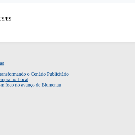
EUS/ES
as
ransformando o Cenário Publicitário
ompra no Local
com foco no avanço de Blumenau