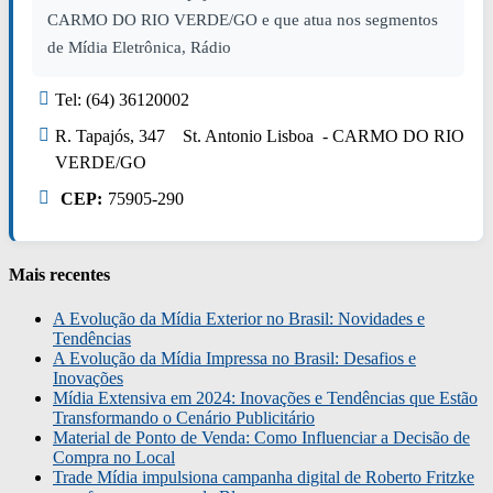
CARMO DO RIO VERDE/GO e que atua nos segmentos
de Mídia Eletrônica, Rádio
Tel: (64) 36120002
R. Tapajós, 347 St. Antonio Lisboa - CARMO DO RIO
VERDE/GO
CEP:
75905-290
Mais recentes
A Evolução da Mídia Exterior no Brasil: Novidades e
Tendências
A Evolução da Mídia Impressa no Brasil: Desafios e
Inovações
Mídia Extensiva em 2024: Inovações e Tendências que Estão
Transformando o Cenário Publicitário
Material de Ponto de Venda: Como Influenciar a Decisão de
Compra no Local
Trade Mídia impulsiona campanha digital de Roberto Fritzke