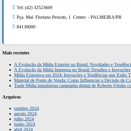
Tel: (42) 32523669
Pça. Mal. Floriano Peixoto, 1 Centro - PALMEIRA/PR
84130000
Mais recentes
A Evolução da Mídia Exterior no Brasil: Novidades e Tendênci
A Evolução da Mídia Impressa no Brasil: Desafios e Inovações
Mídia Extensiva em 2024: Inovações e Tendências que Estão T
Material de Ponto de Venda: Como Influenciar a Decisão de C
Trade Mídia impulsiona campanha digital de Roberto Fritzke 
Arquivos
outubro 2024
agosto 2024
julho 2024
junho 2024
abril 2024