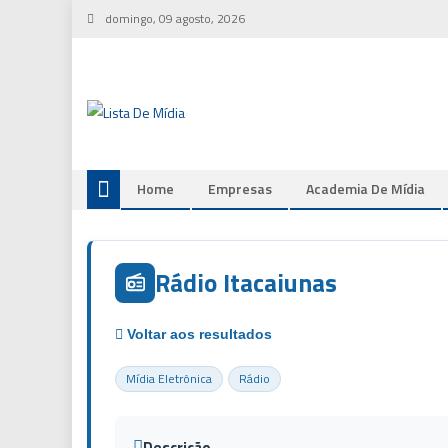
Skip
domingo, 09 agosto, 2026
to
content
Home
Empresas
Academia De Mídia
Rádio Itacaiunas
Mídia Eletrônica
Rádio
Descrição