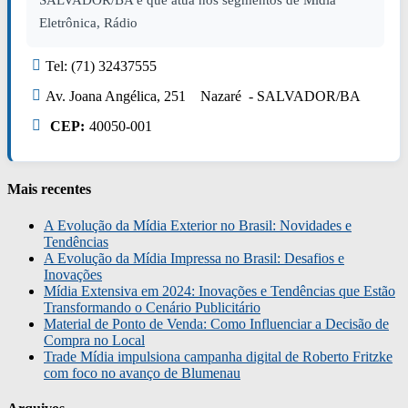
SALVADOR/BA e que atua nos segmentos de Mídia
Eletrônica, Rádio
Tel: (71) 32437555
Av. Joana Angélica, 251 Nazaré - SALVADOR/BA
CEP:
40050-001
Mais recentes
A Evolução da Mídia Exterior no Brasil: Novidades e
Tendências
A Evolução da Mídia Impressa no Brasil: Desafios e
Inovações
Mídia Extensiva em 2024: Inovações e Tendências que Estão
Transformando o Cenário Publicitário
Material de Ponto de Venda: Como Influenciar a Decisão de
Compra no Local
Trade Mídia impulsiona campanha digital de Roberto Fritzke
com foco no avanço de Blumenau