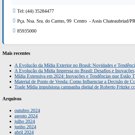
Tel: (44) 35284477
Pça. Nsa. Sra. do Carmo, 99 Centro - Assis Chateaubriad/P
85935000
Mais recentes
A Evolução da Mídia Exterior no Brasil: Novidades e Tendênci
A Evolução da Mídia Impressa no Brasil: Desafios e Inovações
Mídia Extensiva em 2024: Inovações e Tendências que Estão T
Material de Ponto de Venda: Como Influenciar a Decisão de C
Trade Mídia impulsiona campanha digital de Roberto Fritzke 
Arquivos
outubro 2024
agosto 2024
julho 2024
junho 2024
abril 2024