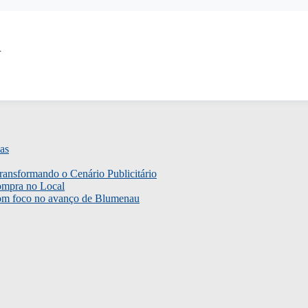
R
as
ransformando o Cenário Publicitário
ompra no Local
com foco no avanço de Blumenau