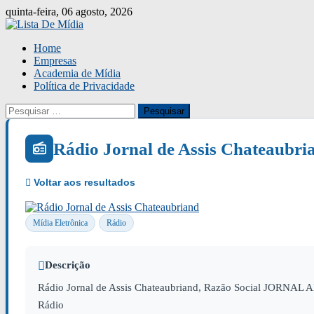
Skip
quinta-feira, 06 agosto, 2026
to
content
Home
Empresas
Academia de Mídia
Política de Privacidade
Pesquisar
por:
Rádio Jornal de Assis Chateaubri
Mídia Eletrônica
Rádio
Descrição
Rádio Jornal de Assis Chateaubriand, Razão Social JORNAL AM 
Rádio