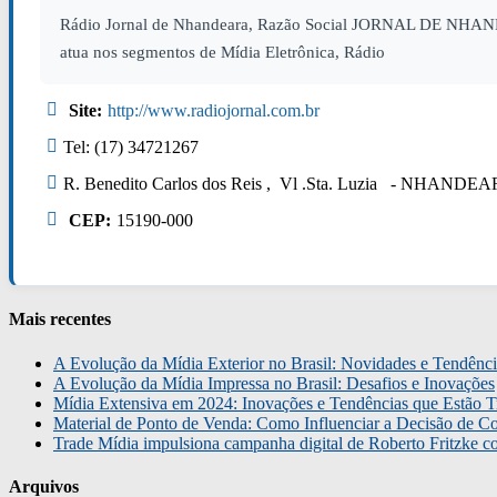
Rádio Jornal de Nhandeara, Razão Social JORNAL DE NHANDE
atua nos segmentos de Mídia Eletrônica, Rádio
Site:
http://www.radiojornal.com.br
Tel: (17) 34721267
R. Benedito Carlos dos Reis , Vl .Sta. Luzia - NHANDE
CEP:
15190-000
Mais recentes
A Evolução da Mídia Exterior no Brasil: Novidades e Tendênci
A Evolução da Mídia Impressa no Brasil: Desafios e Inovações
Mídia Extensiva em 2024: Inovações e Tendências que Estão T
Material de Ponto de Venda: Como Influenciar a Decisão de C
Trade Mídia impulsiona campanha digital de Roberto Fritzke 
Arquivos