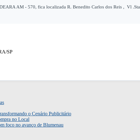
ARA AM - 570, fica localizada R. Benedito Carlos dos Reis , Vl .
ARA/SP
as
ransformando o Cenário Publicitário
ompra no Local
com foco no avanço de Blumenau