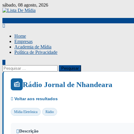
Skip
sábado, 08 agosto, 2026
to
content
Home
Empresas
Academia de Mídia
Política de Privacidade
Pesquisar
por:
Rádio Jornal de Nhandeara
Mídia Eletrônica
Rádio
Descrição