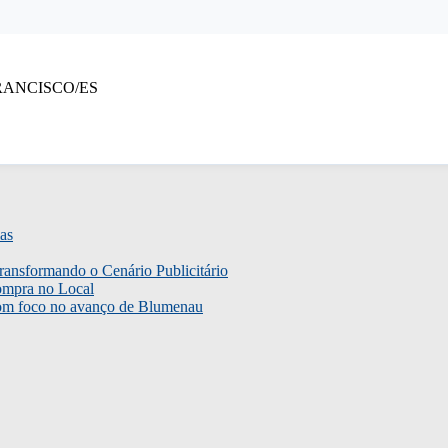
 FRANCISCO/ES
as
ransformando o Cenário Publicitário
ompra no Local
com foco no avanço de Blumenau