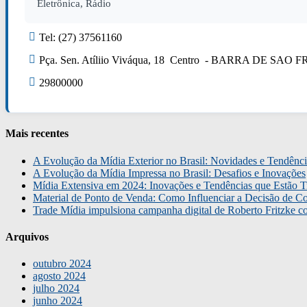
Eletrônica, Rádio
Tel: (27) 37561160
Pça. Sen. Atíliio Viváqua, 18 Centro - BARRA DE SAO
29800000
Mais recentes
A Evolução da Mídia Exterior no Brasil: Novidades e Tendênci
A Evolução da Mídia Impressa no Brasil: Desafios e Inovações
Mídia Extensiva em 2024: Inovações e Tendências que Estão T
Material de Ponto de Venda: Como Influenciar a Decisão de C
Trade Mídia impulsiona campanha digital de Roberto Fritzke 
Arquivos
outubro 2024
agosto 2024
julho 2024
junho 2024