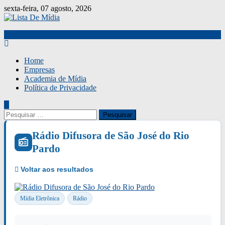
Skip
sexta-feira, 07 agosto, 2026
to
content
Home
Empresas
Academia de Mídia
Política de Privacidade
Pesquisar
por:
Rádio Difusora de São José do Rio
Pardo
Mídia Eletrônica
Rádio