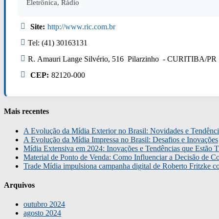
Eletrônica, Rádio
Site:
http://www.ric.com.br
Tel: (41) 30163131
R. Amauri Lange Silvério, 516 Pilarzinho - CURITIBA/PR
CEP:
82120-000
Mais recentes
A Evolução da Mídia Exterior no Brasil: Novidades e Tendênci
A Evolução da Mídia Impressa no Brasil: Desafios e Inovações
Mídia Extensiva em 2024: Inovações e Tendências que Estão T
Material de Ponto de Venda: Como Influenciar a Decisão de C
Trade Mídia impulsiona campanha digital de Roberto Fritzke 
Arquivos
outubro 2024
agosto 2024