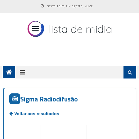
Skip
sexta-feira, 07 agosto, 2026
to
content
Sigma Radiodifusão