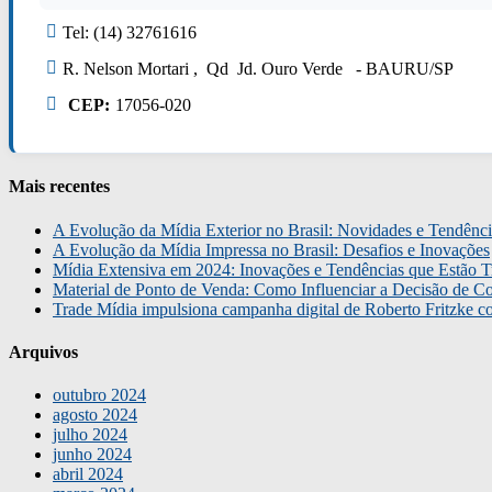
Tel: (14) 32761616
R. Nelson Mortari , Qd Jd. Ouro Verde - BAURU/SP
CEP:
17056-020
Mais recentes
A Evolução da Mídia Exterior no Brasil: Novidades e Tendênci
A Evolução da Mídia Impressa no Brasil: Desafios e Inovações
Mídia Extensiva em 2024: Inovações e Tendências que Estão T
Material de Ponto de Venda: Como Influenciar a Decisão de C
Trade Mídia impulsiona campanha digital de Roberto Fritzke 
Arquivos
outubro 2024
agosto 2024
julho 2024
junho 2024
abril 2024