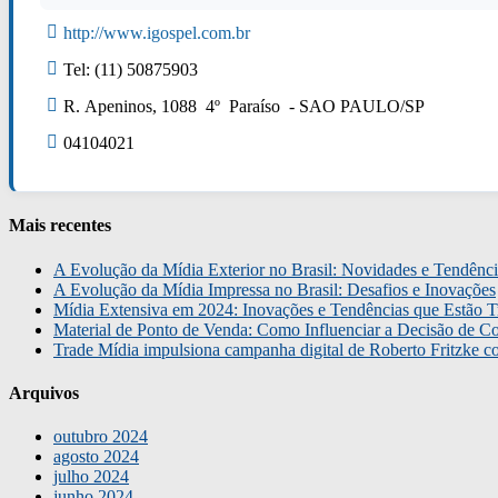
http://www.igospel.com.br
Tel: (11) 50875903
R. Apeninos, 1088 4º Paraíso - SAO PAULO/SP
04104021
Mais recentes
A Evolução da Mídia Exterior no Brasil: Novidades e Tendênci
A Evolução da Mídia Impressa no Brasil: Desafios e Inovações
Mídia Extensiva em 2024: Inovações e Tendências que Estão T
Material de Ponto de Venda: Como Influenciar a Decisão de C
Trade Mídia impulsiona campanha digital de Roberto Fritzke 
Arquivos
outubro 2024
agosto 2024
julho 2024
junho 2024