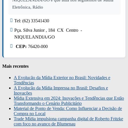
NIQUELANDIA/GO e que atua nos segmentos de Mídia
Eletrônica, Rádio
Tel: (62) 33541430
Pça. Silva Junior , 184 CX Centro -
NIQUELANDIA/GO
CEP:
76420-000
Mais recentes
A Evolução da Mídia Exterior no Brasil: Novidades e
Tendências
A Evolução da Mídia Impressa no Brasil: Desafios e
Inovações
Mídia Extensiva em 2024: Inovações e Tendências que Estão
Transformando o Cenário Publicitário
Material de Ponto de Venda: Como Influenciar a Decisão de
Compra no Local
Trade Mídia impulsiona campanha digital de Roberto Fritzke
com foco no avanço de Blumenau