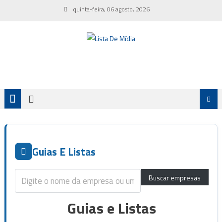
Skip
quinta-feira, 06 agosto, 2026
to
content
Guias E Listas
Guias e Listas