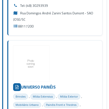
Tel: (48) 30293939
Rua Domingos André Zanini Santos Dumont - SAO
JOSE/SC
88117200
UNIVERSO PAINÉIS
,
,
,
Brindes
Mídia Extensiva
Mídia Exterior
,
,
Mobiliário Urbano
Painéis Front e Triedros