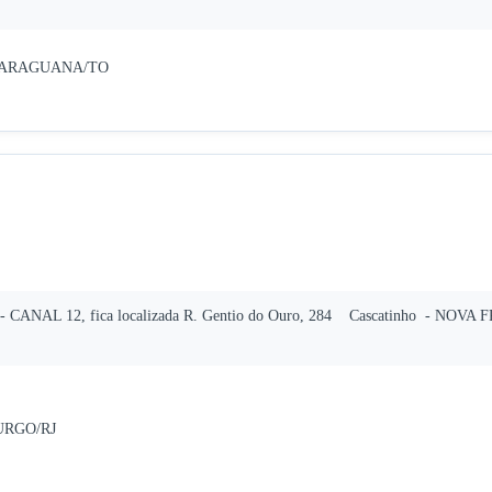
s - ARAGUANA/TO
CANAL 12, fica localizada R. Gentio do Ouro, 284 Cascatinho - NOVA FRI
BURGO/RJ