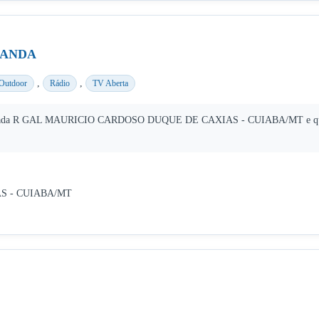
GANDA
,
,
Outdoor
Rádio
TV Aberta
 R GAL MAURICIO CARDOSO DUQUE DE CAXIAS - CUIABA/MT e que atua n
S - CUIABA/MT