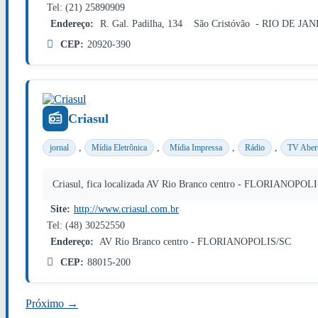
Tel: (21) 25890909
Endereço:
R. Gal. Padilha, 134 São Cristóvão - RIO DE JA
CEP:
20920-390
Criasul
,
,
,
,
jornal
Mídia Eletrônica
Mídia Impressa
Rádio
TV Aber
Criasul, fica localizada AV Rio Branco centro - FLORIANOPOLIS/
Site:
http://www.criasul.com.br
Tel: (48) 30252550
Endereço:
AV Rio Branco centro - FLORIANOPOLIS/SC
CEP:
88015-200
Próximo →