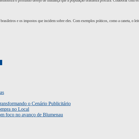
 demonstra o profundo desejo de mudança que a população brasileira procura. Colaborar com es
rasileiros e os impostos que incidem sobre eles. Com exemplos práticos, como a caneta, o leit
na
as
ransformando o Cenário Publicitário
ompra no Local
com foco no avanço de Blumenau