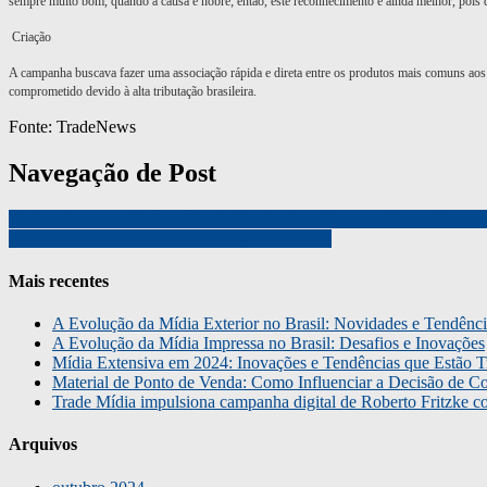
sempre muito bom, quando a causa é nobre; então, este reconhecimento é ainda melhor, pois
Criação
A campanha buscava fazer uma associação rápida e direta entre os produtos mais comuns aos b
comprometido devido à alta tributação brasileira.
Fonte: TradeNews
Navegação de Post
Tatticas domina o Prêmio Central de Outdoor Seccional Santa Catari
Free comemora resultados da Pesquisa IMPAR
Mais recentes
A Evolução da Mídia Exterior no Brasil: Novidades e Tendênci
A Evolução da Mídia Impressa no Brasil: Desafios e Inovações
Mídia Extensiva em 2024: Inovações e Tendências que Estão T
Material de Ponto de Venda: Como Influenciar a Decisão de C
Trade Mídia impulsiona campanha digital de Roberto Fritzke 
Arquivos