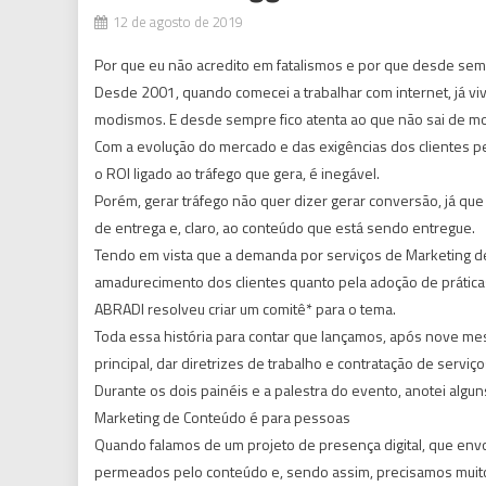
12 de agosto de 2019
Por que eu não acredito em fatalismos e por que desde semp
Desde 2001, quando comecei a trabalhar com internet, já viv
modismos. E desde sempre fico atenta ao que não sai de mod
Com a evolução do mercado e das exigências dos clientes pe
o ROI ligado ao tráfego que gera, é inegável.
Porém, gerar tráfego não quer dizer gerar conversão, já que 
de entrega e, claro, ao conteúdo que está sendo entregue.
Tendo em vista que a demanda por serviços de Marketing de 
amadurecimento dos clientes quanto pela adoção de práticas 
ABRADI resolveu criar um comitê* para o tema.
Toda essa história para contar que lançamos, após nove me
principal, dar diretrizes de trabalho e contratação de serviço
Durante os dois painéis e a palestra do evento, anotei algun
Marketing de Conteúdo é para pessoas
Quando falamos de um projeto de presença digital, que envol
permeados pelo conteúdo e, sendo assim, precisamos muito