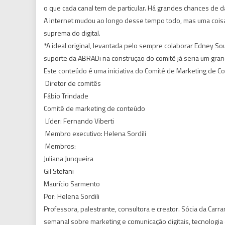
o que cada canal tem de particular. Há grandes chances de da
A internet mudou ao longo desse tempo todo, mas uma coisa
suprema do digital.
*A ideal original, levantada pelo sempre colaborar Edney So
suporte da ABRADi na construção do comitê já seria um gra
Este conteúdo é uma iniciativa do Comitê de Marketing de 
 Diretor de comitês
Fábio Trindade
Comitê de marketing de conteúdo
 Líder: Fernando Viberti
 Membro executivo: Helena Sordili
 Membros:
Juliana Junqueira
Gil Stefani
Maurício Sarmento
Por: Helena Sordili
Professora, palestrante, consultora e creator. Sócia da Carr
semanal sobre marketing e comunicação digitais, tecnologia