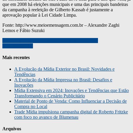
que em 2008 há eleições municipais e uma das principais bandeiras
da campanha à reeleição de Gilberto Kassab é justamente a
aprovação popular à Lei Cidade Limpa.
Fonte: http://www.meioemensagem.com.br – Alexandre Zaghi
Lemos e Fábio Suzuki
Navegação
Free Promo cria materiais de verão para ZeHn Bier
Kryohunter UP!
de
Post
Mais recentes
A Evolução da Mídia Exterior no Brasil: Novidades e
Tendências
A Evolução da Mídia Impressa no Brasil: Desafios e
Inovações
Mídia Extensiva em 2024: Inovações e Tendências que Estão
Transformando o Cenário Publicitário
Material de Ponto de Venda: Como Influenciar a Decisão de
Compra no Local
Trade Mídia impulsiona campanha digital de Roberto Fritzke
com foco no avanço de Blumenau
Arquivos