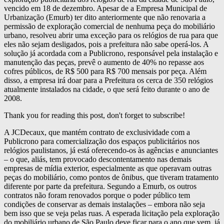
vencido em 18 de dezembro. Apesar de a Empresa Municipal de
Urbanização (Emurb) ter dito anteriormente que não renovaria a
permissão de exploração comercial de nenhuma peça do mobiliário
urbano, resolveu abrir uma exceção para os relógios de rua para que
eles não sejam desligados, pois a prefeitura não sabe operá-los. A
solução já acordada com a Publicrono, responsável pela instalação e
manutenção das peças, prevê o aumento de 40% no repasse aos
cofres públicos, de R$ 500 para R$ 700 mensais por peça. Além
disso, a empresa irá doar para a Prefeitura os cerca de 350 relógios
atualmente instalados na cidade, o que será feito durante o ano de
2008.
Thank you for reading this post, don't forget to subscribe!
A JCDecaux, que mantém contrato de exclusividade com a
Publicrono para comercialização dos espaços publicitários nos
relógios paulistanos, já está oferecendo-os às agências e anunciantes
– o que, aliás, tem provocado descontentamento nas demais
empresas de mídia exterior, especialmente as que operavam outras
peças do mobiliário, como pontos de ônibus, que tiveram tratamento
diferente por parte da prefeitura. Segundo a Emurb, os outros
contratos não foram renovados porque o poder público tem
condições de conservar as demais instalações – embora não seja
bem isso que se veja pelas ruas. A esperada licitação pela exploração
do mobiliário urbano de São Paulo deve ficar para o ano que vem, já