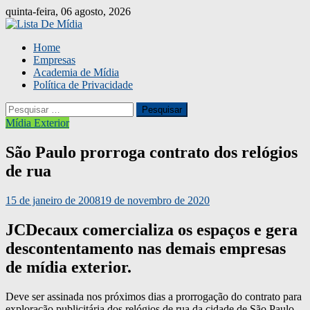
Skip
quinta-feira, 06 agosto, 2026
to
content
Home
Empresas
Academia de Mídia
Política de Privacidade
Pesquisar
por:
Mídia Exterior
São Paulo prorroga contrato dos relógios
de rua
15 de janeiro de 2008
19 de novembro de 2020
JCDecaux comercializa os espaços e gera
descontentamento nas demais empresas
de mídia exterior.
Deve ser assinada nos próximos dias a prorrogação do contrato para
exploração publicitária dos relógios de rua da cidade de São Paulo,