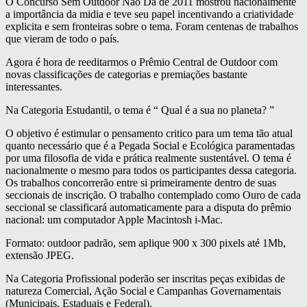
O Concurso Sem Outdoor Não Dá de 2011 mostrou nacionalmente
a importância da midia e teve seu papel incentivando a criatividade
explicita e sem fronteiras sobre o tema. Foram centenas de trabalhos
que vieram de todo o país.
Agora é hora de reeditarmos o Prêmio Central de Outdoor com
novas classificações de categorias e premiações bastante
interessantes.
Na Categoria Estudantil, o tema é “ Qual é a sua no planeta? ”
O objetivo é estimular o pensamento critico para um tema tão atual
quanto necessário que é a Pegada Social e Ecológica paramentadas
por uma filosofia de vida e prática realmente sustentável. O tema é
nacionalmente o mesmo para todos os participantes dessa categoria.
Os trabalhos concorrerão entre si primeiramente dentro de suas
seccionais de inscrição. O trabalho contemplado como Ouro de cada
seccional se classificará automaticamente para a disputa do prêmio
nacional: um computador Apple Macintosh i-Mac.
Formato: outdoor padrão, sem aplique 900 x 300 pixels até 1Mb,
extensão JPEG.
Na Categoria Profissional poderão ser inscritas peças exibidas de
natureza Comercial, Ação Social e Campanhas Governamentais
(Municipais, Estaduais e Federal).