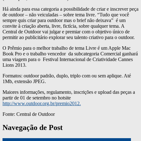
Há ainda para essa categoria a possibilidade de criar e inscrever peça
de outdoor – não veiculadas – sobre tema livre. “Tudo que você
sempre quis criar para outdoor mas o brief não deixava” é um
convite à criação aberta, livre, fictícia, sobre qualquer tema. A
Central de Outdoor vai julgar e premiar com o objetivo único de
permitir ao publicitário explorar seu talento criativo para o outdoor.
O Prêmio para o melhor trabalho de tema Livre é um Apple Mac
Book Pro e o trabalho vencedor da subcategoria Comercial ganhará
uma viagem para o Festival Internacional de Criatividade Cannes
Lions 2013.
Formatos: outdoor padrão, duplo, triplo com ou sem aplique. Até
1Mb, extensão JPEG.
Maiores informações, regulamento, inscrições e upload das peças a
partir de 01 de setembro no hotsite
http://www.outdoor.org.br/premio2012.
Fonte: Central de Outdoor
Navegação de Post
Unesco propõe que 13 de fevereiro seja o Dia Mundial do Rádio