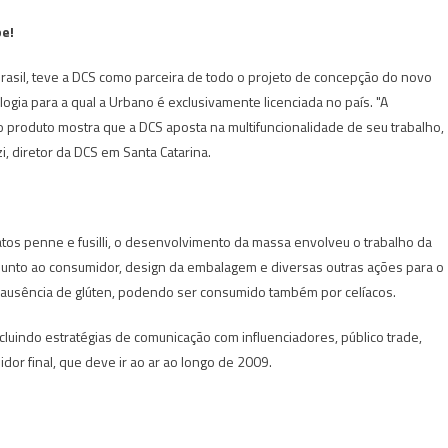
be!
rasil, teve a DCS como parceira de todo o projeto de concepção do novo
ogia para a qual a Urbano é exclusivamente licenciada no país. "A
 produto mostra que a DCS aposta na multifuncionalidade de seu trabalho,
zi, diretor da DCS em Santa Catarina.
os penne e fusilli, o desenvolvimento da massa envolveu o trabalho da
 junto ao consumidor, design da embalagem e diversas outras ações para o
a ausência de glúten, podendo ser consumido também por celíacos.
luindo estratégias de comunicação com influenciadores, público trade,
r final, que deve ir ao ar ao longo de 2009.