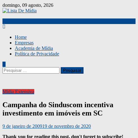
Skip
domingo, 09 agosto, 2026
to
content
Home
Empresas
Academia de Mídia
Política de Privacidade
Pesquisar
por:
Mídia Extensiva
Campanha do Sinduscom incentiva
investimento em imóveis em SC
9 de janeiro de 2009
19 de novembro de 2020
Thank you for reading this post, don't forget to subscribe!