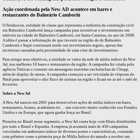
Ação coordenada pela New AD acontece em bares e
restaurantes do Balneário Camboriú
O Sinduscon, entidade de classe que representa a indústria da construção civil
em Balneário Camboriú lança campanha para incentivar o investimento em
imóveis na cidade de Balneário Camboriú, em Santa Catarina, no ano de 2009.
A idéia é passar a informação de que investir na região de de Balneário
Camboriú e Itajaí continuará sendo um investimento seguro, apesar das
incertezas causadas pela proximidade de uma crise de investimentos.
Para atingir seus objetivos, a entidade se valeu da rede de mídia indoor da New
Ad, nos melhores 10 bares e restaurantes da região. A campanha foi criada pela
agência Tátticas e consiste em mensagens inseridas em bolachas de Chopp,
além de display de mesas. A campanha começou a ser veiculada às vésperas do
Natal para aproveitar o alto fluxo de turistas na região e ficará no ar até o mês de
fevereiro.
Sobre a New Ad
A New Ad nasceu em 2001 para desenvolver ações de mídia indoor em bares,
restaurantes, boates, academias etc… um conceito muito conhecido nos Estados
Unidos e na Europa, que agora ganha força no Brasil.
Pioneira no Brasil nesse segmento, a New Ad conta hoje com filiais distribuídas
por todo o Brasil e Espanha. A empresa já acumula mais de 450 campanhas
veiculadas em ambientes indoor de diversos portes e características, contando
com prêmios como a primeira peça de Mídia Indoor do mundo a receber um