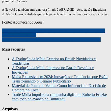
prêmio em Cannes.
A New Ad é também uma empresa filiada à ABRAMID – Associação Brasileira
de Mídia Indoor, entidade que zela pelas boas normas e práticas nesse mercado.
Fonte: Acontecendo Aqui
Moção do parlamento inglês que previa futuro online para a mídia
impressa é condenada
Navegação
Bradesco Inaugura Agências E Faz Campanha Com Diskmídia
de
Post
Mais recentes
A Evolução da Mídia Exterior no Brasil: Novidades e
Tendências
A Evolução da Mídia Impressa no Brasil: Desafios e
Inovações
Mídia Extensiva em 2024: Inovações e Tendências que Estão
Transformando o Cenário Publicitário
Material de Ponto de Venda: Como Influenciar a Decisão de
Compra no Local
Trade Mídia impulsiona campanha digital de Roberto Fritzke
com foco no avanço de Blumenau
Arquivos