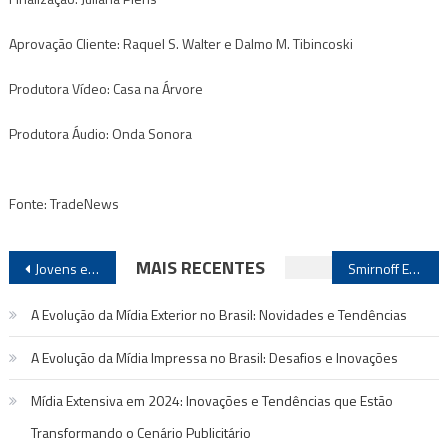
Aprovação Cliente: Raquel S. Walter e Dalmo M. Tibincoski
Produtora Vídeo: Casa na Árvore
Produtora Áudio: Onda Sonora
Fonte: TradeNews
Navegação
MAIS RECENTES
Jovens europeus passam mais tempo na Internet do que em frente à TV
Smirnoff Em Campanha Indoor
de
A Evolução da Mídia Exterior no Brasil: Novidades e Tendências
Post
A Evolução da Mídia Impressa no Brasil: Desafios e Inovações
Mídia Extensiva em 2024: Inovações e Tendências que Estão
Transformando o Cenário Publicitário