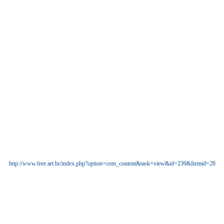
http://www.free.art.br/index.php?option=com_content&task=view&id=239&Itemid=28