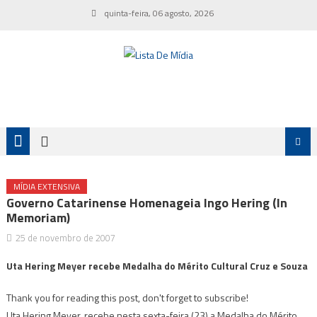
Skip
quinta-feira, 06 agosto, 2026
to
content
MÍDIA EXTENSIVA
Governo Catarinense Homenageia Ingo Hering (in
Memoriam)
25 de novembro de 2007
Uta Hering Meyer recebe Medalha do Mérito Cultural Cruz e Souza
Thank you for reading this post, don't forget to subscribe!
Uta Hering Meyer, recebe nesta sexta-feira (23) a Medalha do Mérito