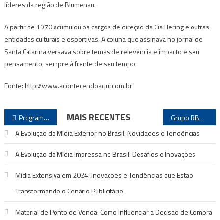
líderes da região de Blumenau.
A partir de 1970 acumulou os cargos de direção da Cia Hering e outras
entidades culturais e esportivas. A coluna que assinava no jornal de
Santa Catarina versava sobre temas de relevência e impacto e seu
pensamento, sempre à frente de seu tempo.
Fonte: http://www.acontecendoaqui.com.br
Navegação
MAIS RECENTES
Programa de internet banda larga não é “nova estatização”, diz ministro
Grupo RBS anuncia mudanças em SC
de
A Evolução da Mídia Exterior no Brasil: Novidades e Tendências
Post
A Evolução da Mídia Impressa no Brasil: Desafios e Inovações
Mídia Extensiva em 2024: Inovações e Tendências que Estão
Transformando o Cenário Publicitário
Material de Ponto de Venda: Como Influenciar a Decisão de Compra