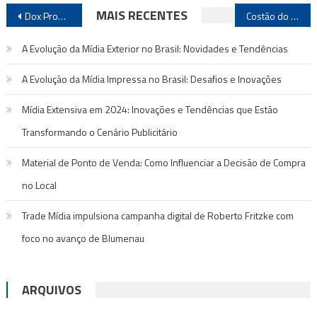
Navegação
MAIS RECENTES
Dox Propaganda e Mediacom anunciam que agora são uma só
Costão do Santinho é o melhor outdoor da 2 ª bissemana de julho
de
A Evolução da Mídia Exterior no Brasil: Novidades e Tendências
Post
A Evolução da Mídia Impressa no Brasil: Desafios e Inovações
Mídia Extensiva em 2024: Inovações e Tendências que Estão
Transformando o Cenário Publicitário
Material de Ponto de Venda: Como Influenciar a Decisão de Compra
no Local
Trade Mídia impulsiona campanha digital de Roberto Fritzke com
foco no avanço de Blumenau
ARQUIVOS