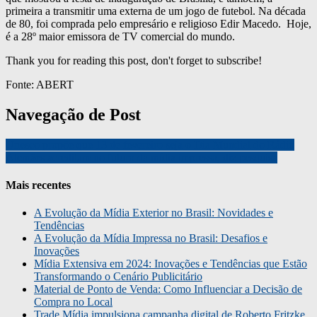
primeira a transmitir uma externa de um jogo de futebol. Na década
de 80, foi comprada pelo empresário e religioso Edir Macedo. Hoje,
é a 28º maior emissora de TV comercial do mundo.
Thank you for reading this post, don't forget to subscribe!
Fonte: ABERT
Navegação de Post
Unesco propõe que 13 de fevereiro seja o Dia Mundial do Rádio
Alemães acreditam no futuro da mídia impressa, diz pesquisa
Mais recentes
A Evolução da Mídia Exterior no Brasil: Novidades e
Tendências
A Evolução da Mídia Impressa no Brasil: Desafios e
Inovações
Mídia Extensiva em 2024: Inovações e Tendências que Estão
Transformando o Cenário Publicitário
Material de Ponto de Venda: Como Influenciar a Decisão de
Compra no Local
Trade Mídia impulsiona campanha digital de Roberto Fritzke