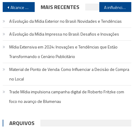
Navegação
MAIS RECENTES
Alcance x Estratégia: x desafios da mídia exterior
A influência das mídias eletrônicas na vida dos jovens
de
A Evolução da Mídia Exterior no Brasil: Novidades e Tendências
Post
A Evolução da Mídia Impressa no Brasil: Desafios e Inovações
Mídia Extensiva em 2024: Inovações e Tendências que Estão
Transformando o Cenário Publicitário
Material de Ponto de Venda: Como Influenciar a Decisão de Compra
no Local
Trade Mídia impulsiona campanha digital de Roberto Fritzke com
foco no avanço de Blumenau
ARQUIVOS