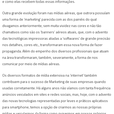
e como elas recebem todas essas informações.
Outra grande evolução foram nas mídias aéreas, que outrora possuíam
uma forma de ‘marketing’ parecida com as dos painéis do qual
divagamos anteriormente, sem muita vividez nas cores e não tão
chamativos como são os ‘banners’ aéreos atuais, que, com o advento
das tecnológicas impressoras aliadas a ‘softwares’ de grande precisão
nos detalhes, cores etc., transformaram essa nova forma de fazer
propaganda. Além do empenho dos diversos profissionais que atuam
na área transformaram, também, severamente, a forma de nos
comunicar por meio de mídias aéreas.
Os diversos formatos de mídia extensiva na ‘internet’ também
contribuem para o sucesso de Marketing de suas empresas quando
usadas corretamente. Há alguns anos não víamos com tanta frequência
anúncios veiculados em sites e redes sociais, mas, hoje, com o advento
das novas tecnologias representadas por leves e práticos aplicativos
para smartphone, temos a opção de criarmos as nossas próprias
mídias e veicularmos da forma como quisermos em nossos próprios